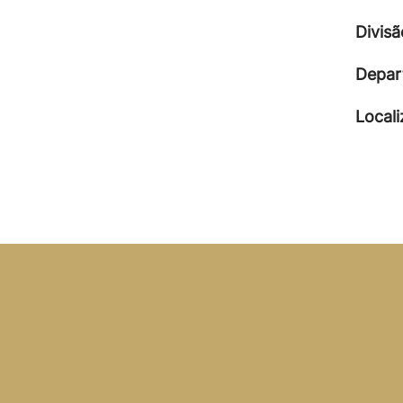
Divisã
Depar
Local