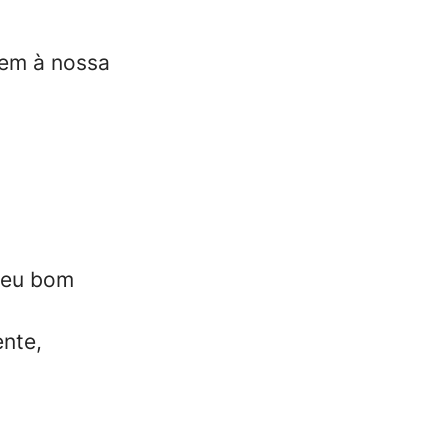
rem à nossa
 seu bom
ente,